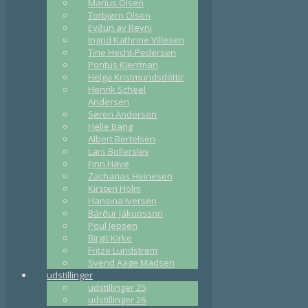
Marius Olsen
Torbjørn Olsen
Eyðun av Reyni
Ingrid Kathrine Villesen
Tine Hecht-Pedersen
Pontus Kjerrman
Helga Kristmundsdóttir
Henrik Scheel
Andersen
Søren Andersen
Helle Bang
Albert Bertelsen
Lars Bollerslev
Finn Have
Zacharias Heinesen
Kirsten Holm
Hansina Iversen
Bárður Jákupsson
Poul Jepsen
Birgit Kirke
Fritze Lundstrøm
Svend Aage Madsen
udstillinger
udstillinger 25
udstillinger 26