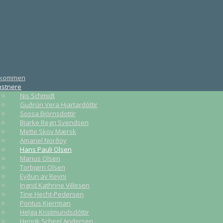
lkommen
nstnere
Nis Schmidt
Guðrún Vera Hjartardóttir
Sossa Björnsdottir
Bjarke Regn Svendsen
Mette Skov Mærsk
Amariel Norðoy
Hans Pauli Olsen
Marius Olsen
Torbjørn Olsen
Eyðun av Reyni
Ingrid Kathrine Villesen
Tine Hecht-Pedersen
Pontus Kjerrman
Helga Kristmundsdóttir
Henrik Scheel Andersen