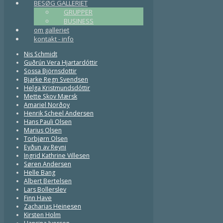
BESØG GALLERIET
GRUPPER
BUSINESS
om galleriet
kontakt - info
Nis Schmidt
Guðrún Vera Hjartardóttir
Sossa Björnsdottir
Bjarke Regn Svendsen
Helga Kristmundsdóttir
Mette Skov Mærsk
Amariel Norðoy
Henrik Scheel Andersen
Hans Pauli Olsen
Marius Olsen
Torbjørn Olsen
Eyðun av Reyni
Ingrid Kathrine Villesen
Søren Andersen
Helle Bang
Albert Bertelsen
Lars Bollerslev
Finn Have
Zacharias Heinesen
Kirsten Holm