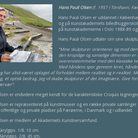
Hans Pauli Olsen
(f. 1957 i Tórshavn, F
Hans Pauli Olsen er uddannet i Københa
og på Kunstakademiets billedhuggerskol
på kunstakademierne i Oslo 1988-89 o
Hans Pauli Olsen udtaler om sine skulptu
”Mine skulpturer orienterer sig mod den
den kropslige og sanselige dimension er 
overensstemmelse med den klassiske tek
Med håndens spor gennem leret, håndens
eg har altid været optaget af forholdet mellem realitet og ir-realitet.
ng, et optisk bedrag. Jeg vil skabe skulpturer af det imaginære. Give for
nærvær”.
lsen er endvidere meget kendt for de karakteristiske Croquis tegninge
lsen er repræsenteret på kunstmuseer og en række private samlinger p
e offentlige og private pladser på Færøerne, i Danmark og i udlandet.
Olsen er medlem af Akademiets Kunstnersamfund.