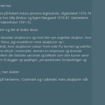
ærøerne).
vn på Robert Askou-Jensens tegneskole, Glyptoteket 1976-78
e hos Villy Ørskov og Bjørn Nørgaard 1979-87. Gæstelærer
g København 1991-92.
rer og det at skabe disse:
 klassiske skulpturarv og mod den nye engelske skulptur, hvor
i fokus. Jeg modellerer mine skulpturer op i
nik, hvor skulpturen vokser frem inde fra kernen og udefter.
 aftryk i materialet, dannes en ekspressiv og levende
 Mellem det faktiske værende og billedet som blot kunne være
m til skygger og spejlinger, perspektiviske forskydninger og
r, han skaber.
å Færøerne, i Danmark og i udlandet. Hans skulpturer står