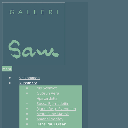
menu
velkommen
kunstnere
Nis Schmidt
Guðrún Vera
Hjartardóttir
Sossa Björnsdottir
Bjarke Regn Svendsen
Mette Skov Mærsk
Amariel Norðoy
Hans Pauli Olsen