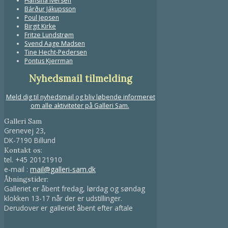
Hansina Iversen
Bárður Jákupsson
Poul Jepsen
Birgit Kirke
Fritze Lundstrøm
Svend Aage Madsen
Tine Hecht-Pedersen
Pontus Kjerrman
Nyhedsmail tilmelding
Meld dig til nyhedsmail og bliv løbende informeret
om alle aktiviteter på Galleri Sam.
Galleri Sam
Grenevej 23,
DK-7190 Billund
Kontakt os:
tel.
+45 20121910
e-mail :
mail@galleri-sam.dk
Åbningstider:
Galleriet er åbent fredag, lørdag og søndag
klokken 13-17 når der er udstillinger.
Derudover er galleriet åbent efter aftale