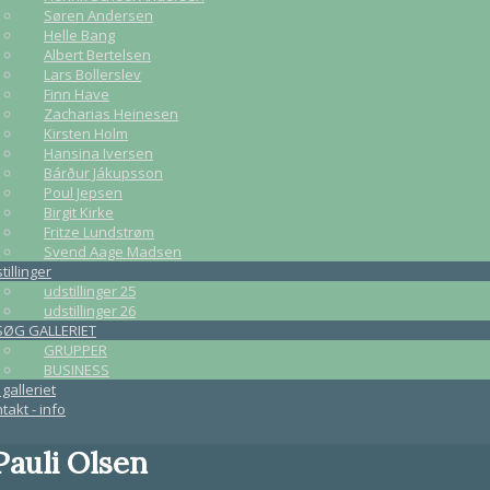
Søren Andersen
Helle Bang
Albert Bertelsen
Lars Bollerslev
Finn Have
Zacharias Heinesen
Kirsten Holm
Hansina Iversen
Bárður Jákupsson
Poul Jepsen
Birgit Kirke
Fritze Lundstrøm
Svend Aage Madsen
tillinger
udstillinger 25
udstillinger 26
SØG GALLERIET
GRUPPER
BUSINESS
galleriet
takt - info
Pauli Olsen