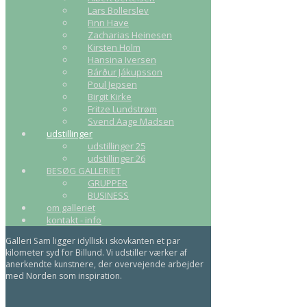
Lars Bollerslev
Finn Have
Zacharias Heinesen
Kirsten Holm
Hansina Iversen
Bárður Jákupsson
Poul Jepsen
Birgit Kirke
Fritze Lundstrøm
Svend Aage Madsen
udstillinger
udstillinger 25
udstillinger 26
BESØG GALLERIET
GRUPPER
BUSINESS
om galleriet
kontakt - info
Galleri Sam ligger idyllisk i skovkanten et par
kilometer syd for Billund. Vi udstiller værker af
anerkendte kunstnere, der overvejende arbejder
med Norden som inspiration.