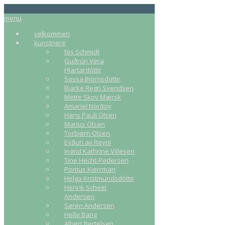
menu
velkommen
kunstnere
Nis Schmidt
Guðrún Vera
Hjartardóttir
Sossa Björnsdottir
Bjarke Regn Svendsen
Mette Skov Mærsk
Amariel Norðoy
Hans Pauli Olsen
Marius Olsen
Torbjørn Olsen
Eyðun av Reyni
Ingrid Kathrine Villesen
Tine Hecht-Pedersen
Pontus Kjerrman
Helga Kristmundsdóttir
Henrik Scheel
Andersen
Søren Andersen
Helle Bang
Albert Bertelsen