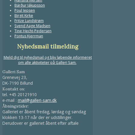
Hansina Iversen
Bárður Jákupsson
Poul Jepsen
Birgit Kirke
Fritze Lundstrøm
Svend Aage Madsen
Tine Hecht-Pedersen
Pontus Kjerrman
Nyhedsmail tilmelding
Meld dig til nyhedsmail og bliv løbende informeret
om alle aktiviteter på Galleri Sam.
Galleri Sam
Grenevej 23,
DK-7190 Billund
Kontakt os:
tel.
+45 20121910
e-mail :
mail@galleri-sam.dk
Åbningstider:
Galleriet er åbent fredag, lørdag og søndag
klokken 13-17 når der er udstillinger.
Derudover er galleriet åbent efter aftale