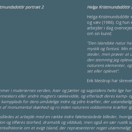
Helga Kristmundsdóttir
Helga Kristmundsdóttir 
og væv (1986). Og hun 
arbejder i dag overveje
om sin kunst:
”Den islandske natur har
mystik og fantasi. Min 
steder, men prøver at u
den stemning jeg opleve
naturens elementer, og
set eller oplevet”.
Erik Meistrup har skreve
er i maleriernes verden, Aser og Jætter og sagatidens helte lige har t
neskers eller andre magters rækkevidde, og efterladt deres kamp- og le
n kampplads for dens umådelige indre og ydre kræfter, der ustandsel
kke af monumental skønhed og ro inden naturens voldsomme kræfter ige
således at arbejde med en række indre følelsesladede billeder, hvori
on og tilføres storhed, dramatik og vildskab, men også en sær rustik s
entalhistorie om et evigt Island, der repræsenterer noget utæmmeligt 