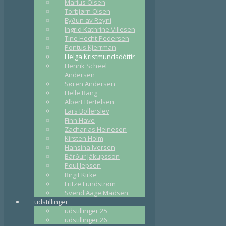
Marius Olsen
Torbjørn Olsen
Eyðun av Reyni
Ingrid Kathrine Villesen
Tine Hecht-Pedersen
Pontus Kjerrman
Helga Kristmundsdóttir
Henrik Scheel
Andersen
Søren Andersen
Helle Bang
Albert Bertelsen
Lars Bollerslev
Finn Have
Zacharias Heinesen
Kirsten Holm
Hansina Iversen
Bárður Jákupsson
Poul Jepsen
Birgit Kirke
Fritze Lundstrøm
Svend Aage Madsen
udstillinger
udstillinger 25
udstillinger 26