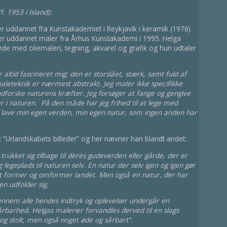
(f. 1953 i Island):
er uddannet fra Kunstakademiet i Reykjavik i keramik (1976)
er uddannet maler fra Århus Kunstakademi i 1995. Helga
nde med oliemaleri, tegning, akvarel og grafik og hun udtaler
 altid fascineret mig; den er storslået, stærk, samt fuld af
maleteknik er nærmest abstrakt. Jeg maler ikke specifikke
dforske naturens kræfter. Jeg forsøger at fange og gengive
r i naturen. På den måde har jeg frihed til at lege med
 lave min egen verden, min egen natur, som ingen anden har
t ”Urlandskabets billeder” og her nævner han blandt andet:
rukket sig tilbage til deres gudeverden eller gårde, der er
geplads til naturen selv. En natur der selv igen og igen gør
igt former og omformer landet. Men også en natur, der har
n udfolder sig.
gennem alle hendes indtryk og oplevelser undergår en
årbarhed. Helgas malerier forvandles derved til en slags
og stolt, men også noget øde og sårbart”.