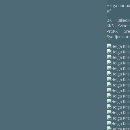
Helga har ud
af:
BKF - Billed
KKS - Kvind
ProKK - For
Syddjurskuns