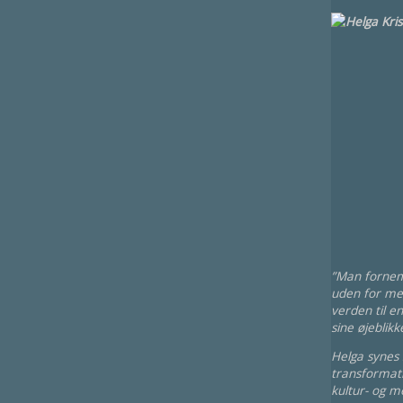
”Man fornemm
uden for men
verden til e
sine øjebli
Helga synes 
transformati
kultur- og m