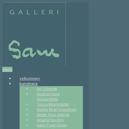
menu
velkommen
kunstnere
Nis Schmidt
Guðrún Vera
Hjartardóttir
Sossa Björnsdottir
Bjarke Regn Svendsen
Mette Skov Mærsk
Amariel Norðoy
Hans Pauli Olsen