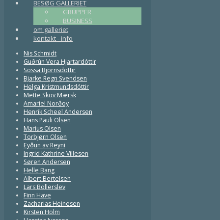
BESØG GALLERIET
GRUPPER
BUSINESS
om galleriet
kontakt - info
Nis Schmidt
Guðrún Vera Hjartardóttir
Sossa Björnsdottir
Bjarke Regn Svendsen
Helga Kristmundsdóttir
Mette Skov Mærsk
Amariel Norðoy
Henrik Scheel Andersen
Hans Pauli Olsen
Marius Olsen
Torbjørn Olsen
Eyðun av Reyni
Ingrid Kathrine Villesen
Søren Andersen
Helle Bang
Albert Bertelsen
Lars Bollerslev
Finn Have
Zacharias Heinesen
Kirsten Holm