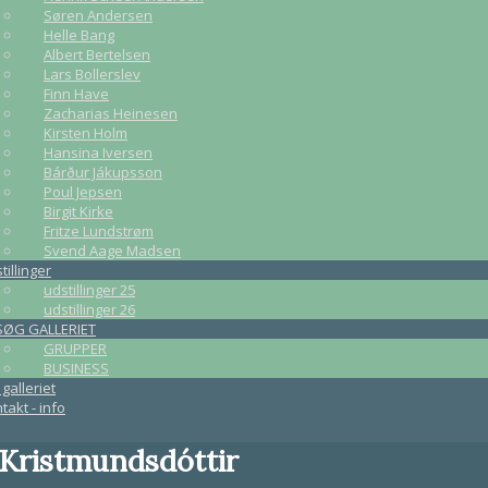
Søren Andersen
Helle Bang
Albert Bertelsen
Lars Bollerslev
Finn Have
Zacharias Heinesen
Kirsten Holm
Hansina Iversen
Bárður Jákupsson
Poul Jepsen
Birgit Kirke
Fritze Lundstrøm
Svend Aage Madsen
tillinger
udstillinger 25
udstillinger 26
SØG GALLERIET
GRUPPER
BUSINESS
galleriet
takt - info
 Kristmundsdóttir