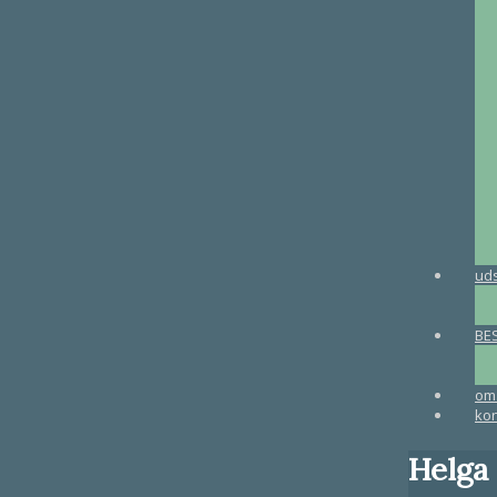
uds
BE
om 
kon
Helga