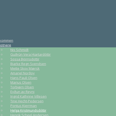
lkommen
nstnere
Nis Schmidt
Guðrún Vera Hjartardóttir
Sossa Björnsdottir
Bjarke Regn Svendsen
Mette Skov Mærsk
Amariel Norðoy
Hans Pauli Olsen
Marius Olsen
Torbjørn Olsen
Eyðun av Reyni
Ingrid Kathrine Villesen
Tine Hecht-Pedersen
Pontus Kjerrman
Helga Kristmundsdóttir
Henrik Scheel Andersen