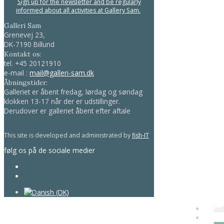
Sign up for the newsletter and be regularly
informed about all activities at Gallery Sam.
Galleri Sam
Grenevej 23,
DK-7190 Billund
Kontakt os:
tel.
+45 20121910
e-mail :
mail@galleri-sam.dk
Åbningstider:
Galleriet er åbent fredag, lørdag og søndag
klokken 13-17 når der er udstillinger.
Derudover er galleriet åbent efter aftale
This site is developed and administrated by
fish-IT
følg os på de sociale medier
we
art