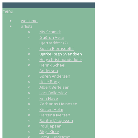
menu
welcome
artists
Nis Schmidt
Guðrún Vera
Hjartardóttir (2)
Sossa Björnsdottir
Bjarke Regn Svendsen
Helga Kristmundsdóttir
Henrik Scheel
Andersen
Søren Andersen
Helle Bang
Albert Bertelsen
Lars Bollerslev
Finn Have
Zacharias Heinesen
Kirsten Holm
Hansina Iversen
Bárður Jákupsson
Poul Jepsen
Birgit Kirke
Fritze Lundstrøm