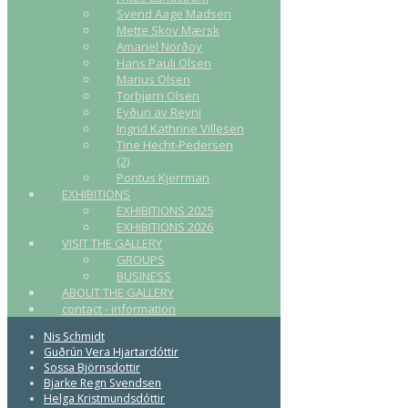
Svend Aage Madsen
Mette Skov Mærsk
Amariel Norðoy
Hans Pauli Olsen
Marius Olsen
Torbjørn Olsen
Eyðun av Reyni
Ingrid Kathrine Villesen
Tine Hecht-Pedersen
(2)
Pontus Kjerrman
EXHIBITIONS
EXHIBITIONS 2025
EXHIBITIONS 2026
VISIT THE GALLERY
GROUPS
BUSINESS
ABOUT THE GALLERY
contact - information
Nis Schmidt
Guðrún Vera Hjartardóttir
Sossa Björnsdottir
Bjarke Regn Svendsen
Helga Kristmundsdóttir