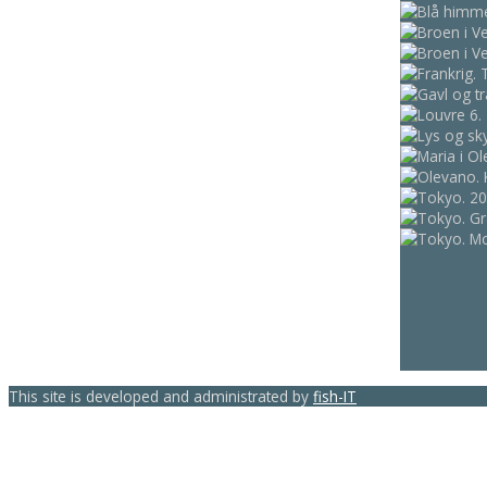
This site is developed and administrated by
fish-IT
template-joomspirit.com
Back to top