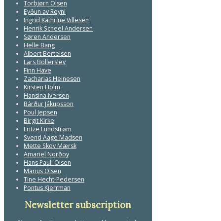
Torbjørn Olsen
Eyðun av Reyni
Ingrid Kathrine Villesen
Henrik Scheel Andersen
Søren Andersen
Helle Bang
Albert Bertelsen
Lars Bollerslev
Finn Have
Zacharias Heinesen
Kirsten Holm
Hansina Iversen
Bárður Jákupsson
Poul Jepsen
Birgit Kirke
Fritze Lundstrøm
Svend Aage Madsen
Mette Skov Mærsk
Amariel Norðoy
Hans Pauli Olsen
Marius Olsen
Tine Hecht-Pedersen
Pontus Kjerrman
Newsletter subscription